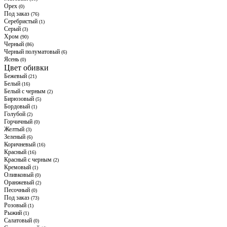
Орех
(0)
Под заказ
(76)
Серебристый
(1)
Серый
(3)
Хром
(90)
Черный
(86)
Черный полуматовый
(6)
Ясень
(0)
Цвет обивки
Бежевый
(21)
Белый
(16)
Белый с черным
(2)
Бирюзовый
(5)
Бордовый
(1)
Голубой
(2)
Горчичный
(0)
Желтый
(3)
Зеленый
(6)
Коричневый
(16)
Красный
(16)
Красный с черным
(2)
Кремовый
(1)
Оливковый
(0)
Оранжевый
(2)
Песочный
(0)
Под заказ
(73)
Розовый
(1)
Рыжий
(1)
Салатовый
(0)