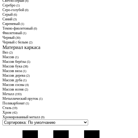
Светло-серый
(4)
Серебро
(1)
Серо-голубой
(0)
Серый
(6)
Синий
(3)
Сиреневый
(1)
Темно-фиолетовый
(0)
Фиолетовый
(1)
Черный
(30)
Черный с белым
(2)
Материал каркаса
Вяз
(2)
Массив
(1)
Массив берёзы
(5)
Массив бука
(38)
Массив вяза
(1)
Массив дерева
(2)
Массив дуба
(1)
Массив сосны
(4)
Массив ясеня
(2)
Металл
(193)
Металлический пруток
(1)
Поликарбонат
(1)
Сталь
(19)
Хром
(42)
Хромированный металл
(9)