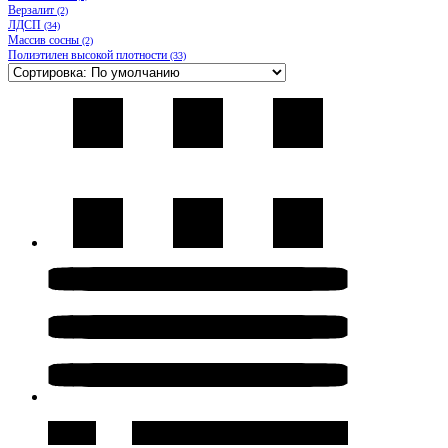
Верзалит
(2)
ЛДСП
(34)
Массив сосны
(2)
Полиэтилен высокой плотности
(33)