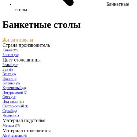
Банкетные
столы
Банкетные столы
Фильтр товара
Страна производитель
Китай
(27)
Россия
(50)
Цвет столешницы
Белый
(18)
Бук
(8)
Венге
(3)
Гранит
(6)
Зеленый
(3)
Коричневый
(3)
Натуральный
(2)
Орех
(14)
Под заказ
(41)
Светло-серый
(1)
Серый
(5)
Черный
(1)
Материал подстолья
Металл
(77)
Материал столешницы
ABS пластик
(6)