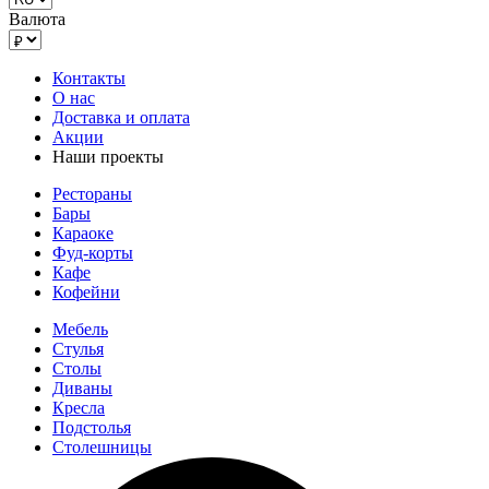
Валюта
Контакты
О нас
Доставка и оплата
Акции
Наши проекты
Рестораны
Бары
Караоке
Фуд-корты
Кафе
Кофейни
Мебель
Стулья
Столы
Диваны
Кресла
Подстолья
Столешницы