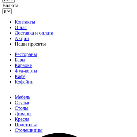
Валюта
Контакты
О нас
Доставка и оплата
Акции
Наши проекты
Рестораны
Бары
Караоке
Фуд-корты
Кафе
Кофейни
Мебель
Стулья
Столы
Диваны
Кресла
Подстолья
Столешницы