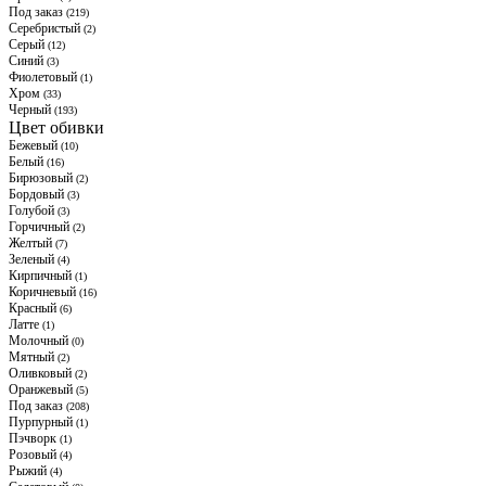
Под заказ
(219)
Серебристый
(2)
Серый
(12)
Синий
(3)
Фиолетовый
(1)
Хром
(33)
Черный
(193)
Цвет обивки
Бежевый
(10)
Белый
(16)
Бирюзовый
(2)
Бордовый
(3)
Голубой
(3)
Горчичный
(2)
Желтый
(7)
Зеленый
(4)
Кирпичный
(1)
Коричневый
(16)
Красный
(6)
Латте
(1)
Молочный
(0)
Мятный
(2)
Оливковый
(2)
Оранжевый
(5)
Под заказ
(208)
Пурпурный
(1)
Пэчворк
(1)
Розовый
(4)
Рыжий
(4)