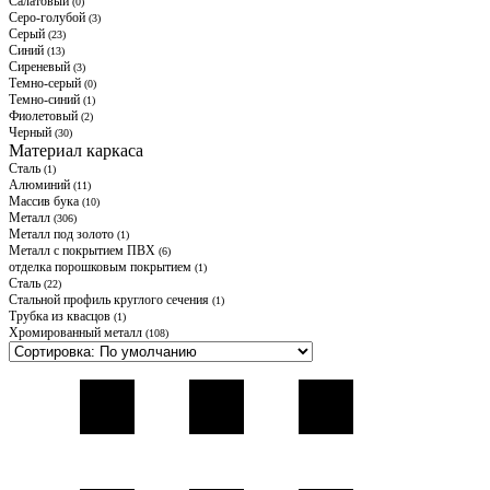
Салатовый
(0)
Серо-голубой
(3)
Серый
(23)
Синий
(13)
Сиреневый
(3)
Темно-серый
(0)
Темно-синий
(1)
Фиолетовый
(2)
Черный
(30)
Материал каркаса
Cталь
(1)
Алюминий
(11)
Массив бука
(10)
Металл
(306)
Металл под золото
(1)
Металл с покрытием ПВХ
(6)
отделка порошковым покрытием
(1)
Сталь
(22)
Стальной профиль круглого сечения
(1)
Трубка из квасцов
(1)
Хромированный металл
(108)