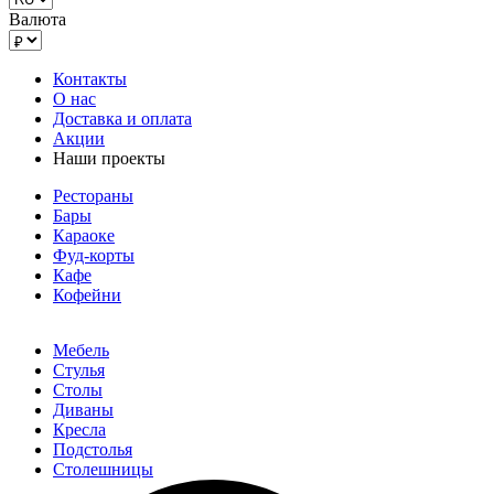
Валюта
Контакты
О нас
Доставка и оплата
Акции
Наши проекты
Рестораны
Бары
Караоке
Фуд-корты
Кафе
Кофейни
Мебель
Стулья
Столы
Диваны
Кресла
Подстолья
Столешницы