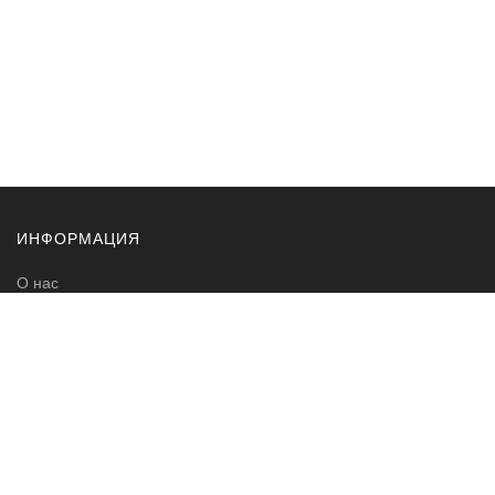
ИНФОРМАЦИЯ
О нас
Контакты
Доставка и оплата
Карта сайта
СОГЛАСЕН
MEBELKAFE.RU
Адрес: Москва, просп. 40 лет Октября, дом 5 стр. 2