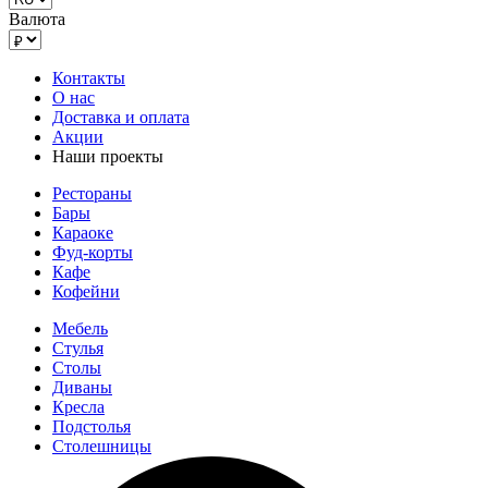
Валюта
Контакты
О нас
Доставка и оплата
Акции
Наши проекты
Рестораны
Бары
Караоке
Фуд-корты
Кафе
Кофейни
Мебель
Стулья
Столы
Диваны
Кресла
Подстолья
Столешницы